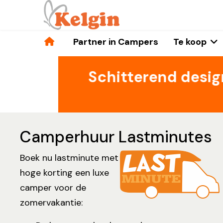
Home
Partner in Campers
Te koop
pers
Schitterend design
Camperhuur Lastminutes
Boek nu lastminute met
hoge korting een luxe
camper voor de
zomervakantie: